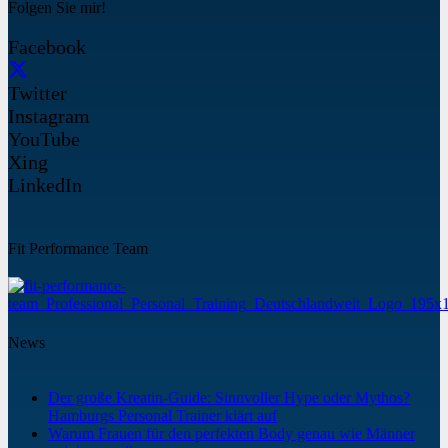
Folgen Sie mir!
Facebook
Twitter
Instagram
YouTube
Xing
LinkedIn
Fit Performance Team
News
Der große Kreatin-Guide: Sinnvoller Hype oder Mythos?
Hamburgs Personal Trainer klärt auf
Warum Frauen für den perfekten Body genau wie Männer