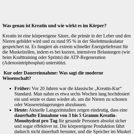
Was genau ist Kreatin und wie wirkt es im Körper?
Kreatin ist eine körpereigene Säure, die primär in der Leber und den
Nieren gebildet wird und zu rund 95 % in der Skelettmuskulatur
gespeichert ist. Es fungiert als extrem schneller Energielieferant für
die Muskelzellen, indem es bei kurzen, intensiven Belastungen (wie
beim Krafttraining oder Sprints) die ATP-Regeneration
(Adenosintriphosphat) unterstützt.
Kur oder Dauereinnahme: Was sagt die moderne
Wissenschaft?
Früher:
Vor 20 Jahren war die klassische „Kreatin-Kur“
Standard. Man nahm es etwa sechs Wochen lang hochdosiert
ein und setzte es dann wieder ab, um die Nieren zu schonen
oder Wassereinlagerungen abzubauen.
Heute:
Aktuelle Langzeitstudien zeigen eindeutig, dass eine
dauerhafte Einnahme von 3 bis 5 Gramm Kreatin-
Monohydrat pro Tag
für gesunde Personen absolut sicher
und sogar effektiver ist. Die körpereigene Produktion fährt
dadurch nicht dauerhaft herunter, und die Speicher im Muskel