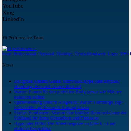
YouTube
Xing
LinkedIn
Fit Performance Team
News
Der große Kreatin-Guide: Sinnvoller Hype oder Mythos?
Hamburgs Personal Trainer klärt auf
Warum Frauen für den perfekten Body genau wie Männer
trainieren sollten
Spitzenleistung braucht Ausgleich: Warum Hamburgs Top-
Entscheider auf Personal Training setzen
Starkes Fundament: Warum eine kräftige Beinmuskulatur der
Schlüssel für deine Gesundheit und Fitness ist
Hype oder Hilfe? Die Abnehmspritze im Check – Eine
ehrliche Perspektive