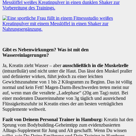
Gibt es Nebenwirkungen? Was ist mit den
Wassereinlagerungen?
Ja, Kreatin zieht Wasser – aber
ausschließlich in die Muskelzelle
(intrazellulär) und nicht unter die Haut. Das lässt den Muskel praller
und definierter wirken, führt jedoch zu einer leichten
Gewichtszunahme von 1 bis 2 Kilogramm zu Beginn. Das ist völlig
normal und kein Fett! Magen-Darm-Beschwerden treten meist nur
auf, wenn man die veraltete „Ladephase“ (20g am Tag) nutzt. Bei
einer moderaten Dauereinnahme von 3g täglich und ausreichend
Flüssigkeitszufuhr ist Kreatin eines der am besten verträglichen
Supplemente weltweit.
Fazit von Deinem Personal Trainer in Hamburg:
Kreatin hat den
Sprung vom Bodybuilding-Geheimtipp zum evidenzbasierten
Alltags-Supplement für Jung und Alt geschafft. Wenn Du wissen
willst, wie Du Deine Ernährung und Dein Training in Hamburg