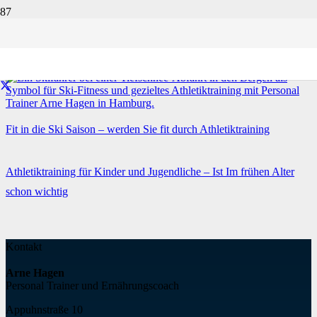
Athletiktraining
Startseite
Athletiktraining
Fit in die Ski Saison – werden Sie fit durch Athletiktraining
Athletiktraining für Kinder und Jugendliche – Ist Im frühen Alter
schon wichtig
Kontakt
Arne Hagen
Personal Trainer und Ernährungscoach
Appuhnstraße 10