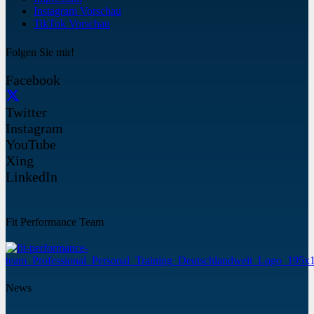
Instagram Vorschau
TikTok Vorschau
Folgen Sie mir!
Facebook
Twitter
Instagram
YouTube
Xing
LinkedIn
Fit Performance Team
News