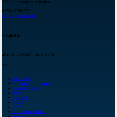
22609 Hamburg Nienstedten
0151-12 760 75
0
info@arne-hagen.de
Mitglied im:
2026 © Copyright | Arne Hagen
Mehr
Leistungen
Häufig gestellte Fragen
Kundenstimmen
Preise
Gutschein
Videos
AGB
Datenschutzerklärung
Impressum