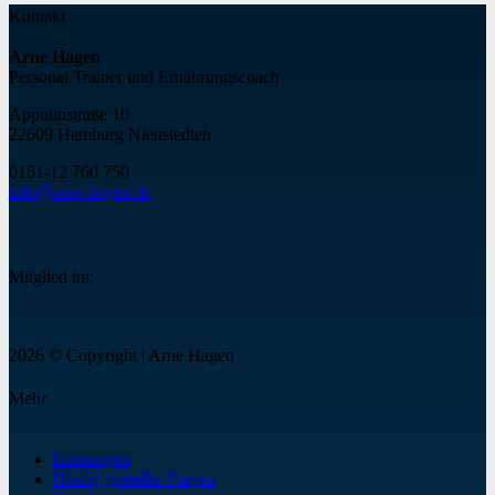
Kontakt
Arne Hagen
Personal Trainer und Ernährungscoach
Appuhnstraße 10
22609 Hamburg Nienstedten
0151-12 760 75
0
info@arne-hagen.de
Mitglied im:
2026 © Copyright | Arne Hagen
Mehr
Leistungen
Häufig gestellte Fragen