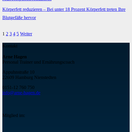
Körperfett reduzieren – Bei unter 18 Prozent Körperfett treten Ihre
Blutgefäße hervor
1
2
3
4
5
Weiter
Kontakt
Arne Hagen
Personal Trainer und Ernährungscoach
Appuhnstraße 10
22609 Hamburg Nienstedten
0151-12 760 75
0
info@arne-hagen.de
Mitglied im: