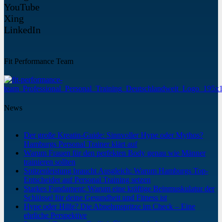
YouTube
Xing
LinkedIn
Fit Performance Team
News
Der große Kreatin-Guide: Sinnvoller Hype oder Mythos?
Hamburgs Personal Trainer klärt auf
Warum Frauen für den perfekten Body genau wie Männer
trainieren sollten
Spitzenleistung braucht Ausgleich: Warum Hamburgs Top-
Entscheider auf Personal Training setzen
Starkes Fundament: Warum eine kräftige Beinmuskulatur der
Schlüssel für deine Gesundheit und Fitness ist
Hype oder Hilfe? Die Abnehmspritze im Check – Eine
ehrliche Perspektive