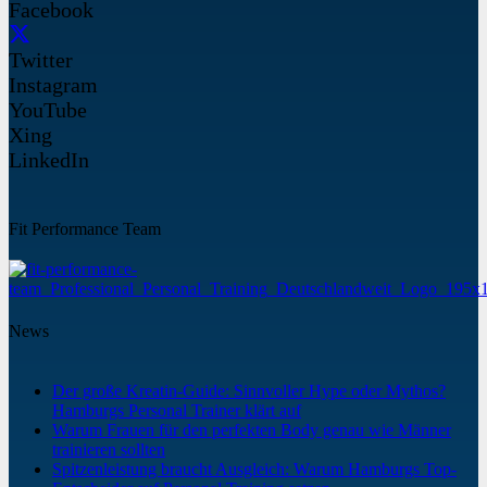
Facebook
Twitter
Instagram
YouTube
Xing
LinkedIn
Fit Performance Team
News
Der große Kreatin-Guide: Sinnvoller Hype oder Mythos?
Hamburgs Personal Trainer klärt auf
Warum Frauen für den perfekten Body genau wie Männer
trainieren sollten
Spitzenleistung braucht Ausgleich: Warum Hamburgs Top-