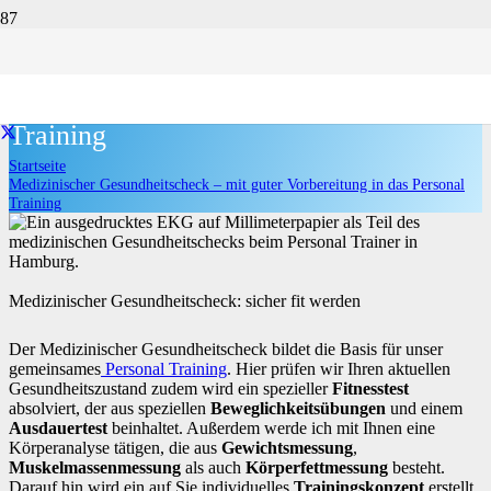
Medizinischer Gesundheitscheck – mit
guter Vorbereitung in das Personal
Training
Startseite
Medizinischer Gesundheitscheck – mit guter Vorbereitung in das Personal
Training
Medizinischer Gesundheitscheck: sicher fit werden
Der Medizinischer Gesundheitscheck bildet die Basis für unser
gemeinsames
Personal Training
. Hier prüfen wir Ihren aktuellen
Gesundheitszustand zudem wird ein spezieller
Fitnesstest
absolviert, der aus speziellen
Beweglichkeitsübungen
und einem
Ausdauertest
beinhaltet. Außerdem werde ich mit Ihnen eine
Körperanalyse tätigen, die aus
Gewichtsmessung
,
Muskelmassenmessung
als auch
Körperfettmessung
besteht.
Darauf hin wird ein auf Sie individuelles
Trainingskonzept
erstellt.