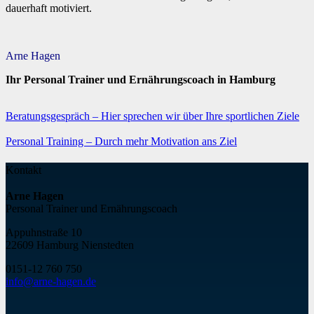
dauerhaft motiviert.
Arne Hagen
Ihr Personal Trainer und Ernährungscoach in Hamburg
Beratungsgespräch – Hier sprechen wir über Ihre sportlichen Ziele
Personal Training – Durch mehr Motivation ans Ziel
Kontakt
Arne Hagen
Personal Trainer und Ernährungscoach
Appuhnstraße 10
22609 Hamburg Nienstedten
0151-12 760 75
0
info@arne-hagen.de