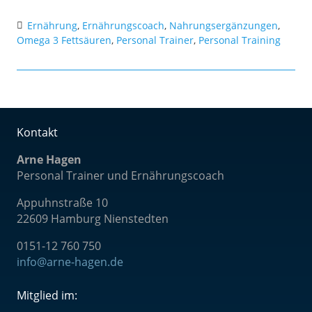
Ernährung
,
Ernährungscoach
,
Nahrungsergänzungen
,
Omega 3 Fettsäuren
,
Personal Trainer
,
Personal Training
Kontakt
Arne Hagen
Personal Trainer und Ernährungscoach
Appuhnstraße 10
22609 Hamburg Nienstedten
0151-12 760 75
0
info@arne-hagen.de
Mitglied im: